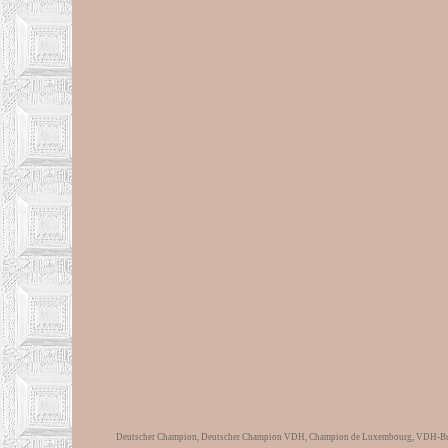
Deutscher Champion, Deutscher Champion VDH, Champion de Luxembourg, VDH-Bundes