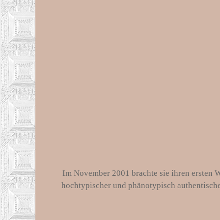
Im November 2001 brachte sie ihren ersten Wur
hochtypischer und phänotypisch authentische