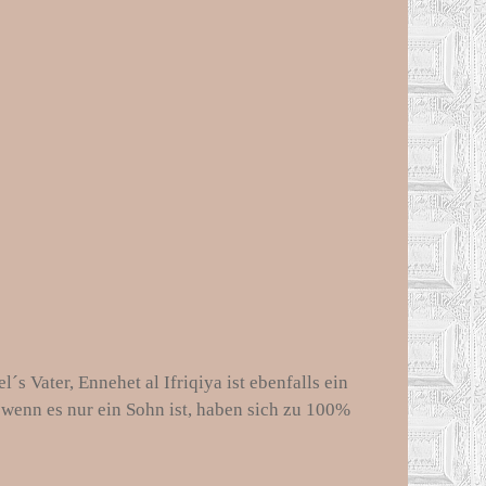
s Vater, Ennehet al Ifriqiya ist ebenfalls ein
wenn es nur ein Sohn ist, haben sich zu 100%