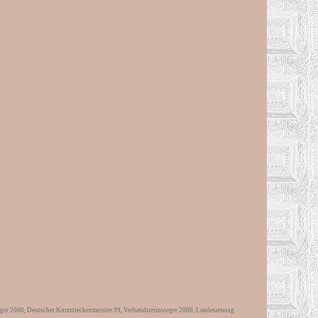
 2000, Deutscher Kurzstreckenmeister 99, Verbandsrennsieger 2000, Landesrennsg.