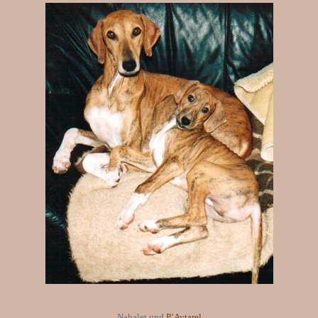
Nahalet und
P’Aytarel