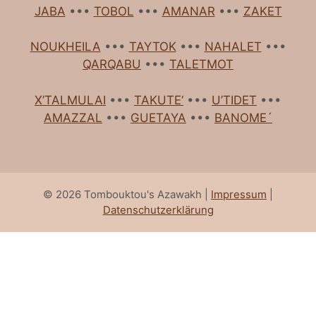
JABA
•••
TOBOL
•••
AMANAR
•••
ZAKET
NOUKHEILA
•••
TAYTOK
•••
NAHALET
•••
QARQABU
•••
TALETMOT
X’TALMULAI
•••
TAKUTE‘
•••
U’TIDET
•••
AMAZZAL
•••
GUETAYA
•••
BANOME´
© 2026 Tombouktou's Azawakh |
Impressum
|
Datenschutzerklärung