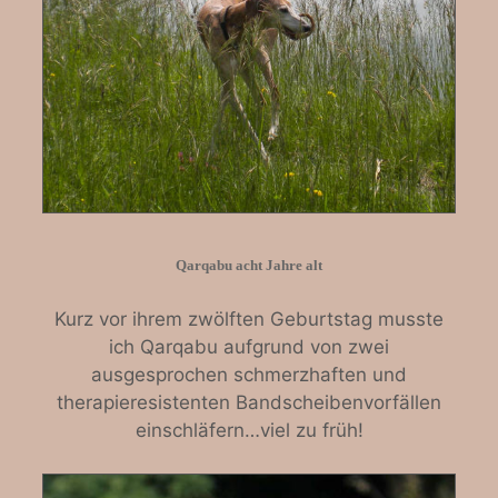
Qarqabu acht Jahre alt
Kurz vor ihrem zwölften Geburtstag musste
ich Qarqabu aufgrund von zwei
ausgesprochen schmerzhaften und
therapieresistenten Bandscheibenvorfällen
einschläfern…viel zu früh!