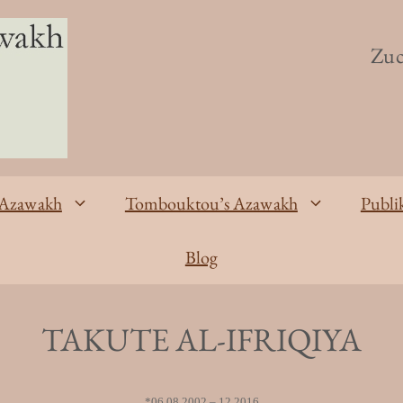
Zuc
 Azawakh
Tombouktou’s Azawakh
Publi
Blog
TAKUTE AL-IFRIQIYA
*06.08.2002 – 12.2016