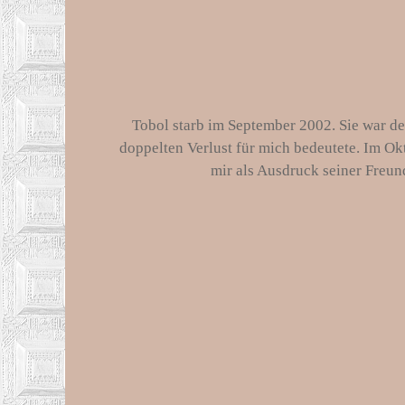
Tobol starb im September 2002. Sie war de
doppelten Verlust für mich bedeutete. Im Ok
mir als Ausdruck seiner Freu