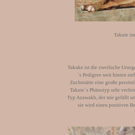
Takute im
Takuke ist die zweifache Ururg
´s Pedigree weit hinten ste
Zuchtstätte eine große persö
Takute´s Phänotyp sehr verfeine
Typ Azawakh, der mir gefällt und
sie wird einen positiven 