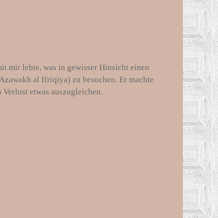
 mir lebte, was in gewisser Hinsicht einen
(Azawakh al Ifriqiya) zu besuchen. Er machte
 Verlust etwas auszugleichen.