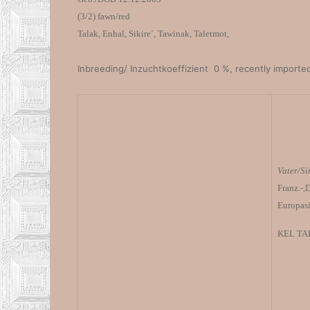
(3/2) fawn/red
Talak, Enhal, Sikire´, Tawinak, Taletmot,
Inbreeding/ Inzuchtkoeffizient 0 %, recently import
Vater/Si
Franz.-
Europasi
KEL TA