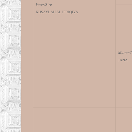
Vater/Sire
KUSAYLAH AL IFRIQIYA
Mutter/
JANA