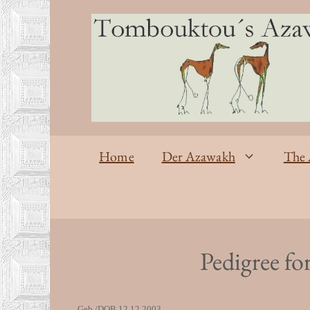
Zum
Inhalt
springen
Home
Der Azawakh
The
Pedigree f
Geb./DOB 12.12.2003