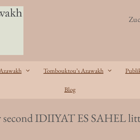
Zuc
 Azawakh
Tombouktou’s Azawakh
Publi
Blog
or second IDIIYAT ES SAHEL lit