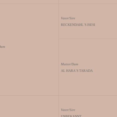
Vater/Sire
RECKENDAHL´S ISESI
Dam
Mutter/Dam
AL HARA´S TARADA
Vater/Sire
UNBEKANNT