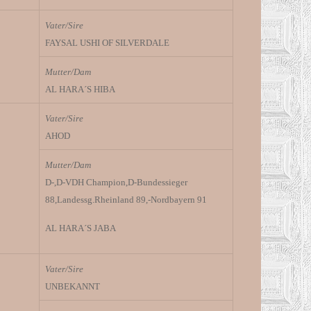
Vater/Sire
FAYSAL USHI OF SILVERDALE
Mutter/Dam
AL HARA´S HIBA
Vater/Sire
AHOD
Mutter/Dam
D-,D-VDH Champion,D-Bundessieger
88,Landessg.Rheinland 89,-Nordbayern 91
AL HARA´S JABA
Vater/Sire
UNBEKANNT