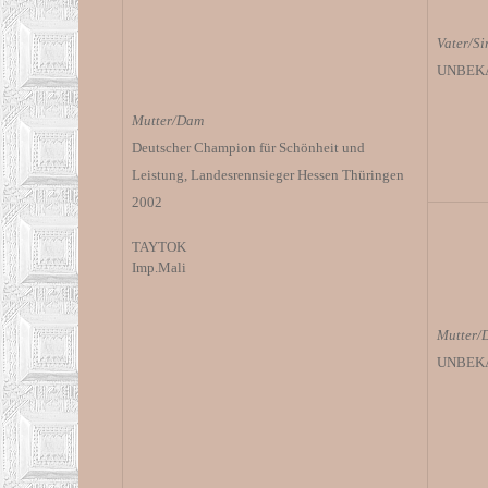
Vater/Si
UNBEK
Mutter/Dam
Deutscher Champion für Schönheit und
Leistung, Landesrennsieger Hessen Thüringen
2002
TAYTOK
Imp.Mali
Mutter/
UNBEK