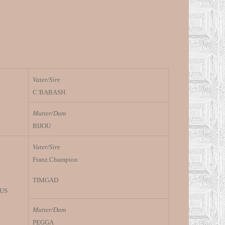
Vater/Sire
C´BABASH
Mutter/Dam
BIJOU
Vater/Sire
Franz.Champion
TIMGAD
US
Mutter/Dam
PEGGA