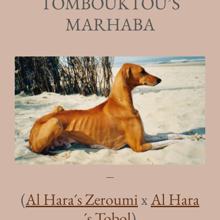
TOMBOUKTOU’S
MARHABA
(
Al Hara´s Zeroumi
x
Al Hara
´s Tobol
)