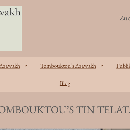
Zuc
 Azawakh
Tombouktou’s Azawakh
Publi
Blog
OMBOUKTOU’S TIN TELAT