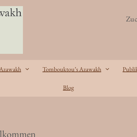
Zuc
 Azawakh
Tombouktou’s Azawakh
Publi
Blog
llkommen