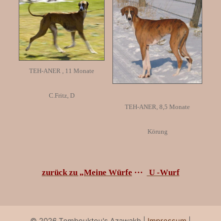
TEH-ANER , 11 Monate
C.Fritz, D
TEH-ANER, 8,5 Monate
Körung
zurück zu „Meine Würfe
···
U -Wurf
© 2026 Tombouktou's Azawakh |
Impressum
|